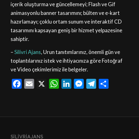
içerik oluşturma ve güncellemeyi; Flash ve Gif
animasyonlu banner tasarımını; bülten ve e-kart
hazırlamayı; çoklu ortam sunum ve interaktif CD
tasarımını kapsayan geniş bir hizmet yelpazesine
sahiptir.
–
Silivri Ajans
, Urun tanıtımlarınız, önemli gün ve
toplantılarınız istek ve ihtiyacınıza göre Fotoğraf
ve Video çekimlerimiz ile belgeler.
Facebook
Email
X
WhatsApp
LinkedIn
Messenger
Telegram
Share
SILIVRIAJANS